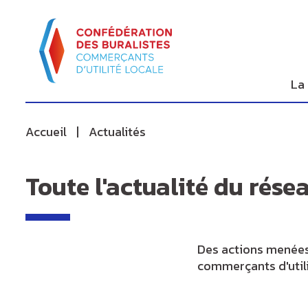
Panneau de gestion des cookies
au
d'Ariane
contenu
de
principal
page
La
Accueil
Actualités
Toute l'actualité du rése
Des actions menées 
commerçants d'utili