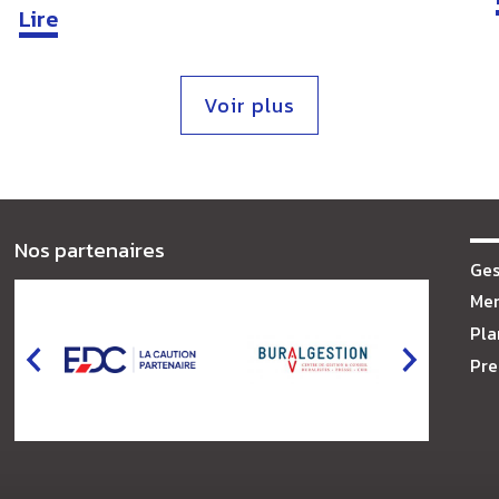
Lire
Voir plus
Nos partenaires
Ges
Men
Pla
Pre