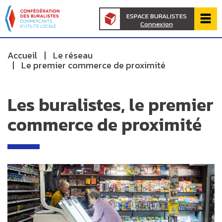
Panneau de gestion des cookies
au
d'Ariane
ESPACE BURALISTES
contenu
Connexion
de
principal
page
Accueil
Le réseau
Le premier commerce de proximité
prin
Les buralistes, le premier
commerce de proximité