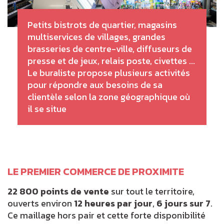
Petits bistrots de quartier, magasins
multiservices de villages, grandes
brasseries de centre-ville, diffuseurs de
presse et de jeux, relais poste, civettes ...
Le buraliste propose plusieurs activités
pour répondre aux besoins de sa
clientèle selon la zone géographique où
il se situe
LE PREMIER COMMERCE DE PROXIMITE
22 800 points de vente
sur tout le territoire,
ouverts environ
12 heures par jour
,
6 jours sur 7
.
Ce maillage hors pair et cette forte disponibilité