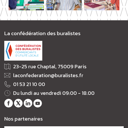
La confédération des buralistes
23-25 rue Chaptal, 75009 Paris
laconfederation@buralistes.fr
01 53 21 10 00
Du lundi au vendredi 09:00 - 18.00
Notre
Notre
Notre
Notre
page
fil
profil
chaîne
Nos partenaires
Facebook
Twitter
LinkedIn
Youtube