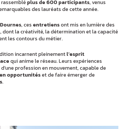
a rassemblé
plus de 600 participants
, venus
remarquables des lauréats de cette année.
c Dournes
, ces
entretiens
ont mis en lumière des
s
, dont la créativité, la détermination et la capacité
ent les contours du métier.
édition incarnent pleinement
l’esprit
dace
qui anime le réseau. Leurs expériences
t d’une profession en mouvement, capable de
 en opportunités
et de faire émerger de
s
.