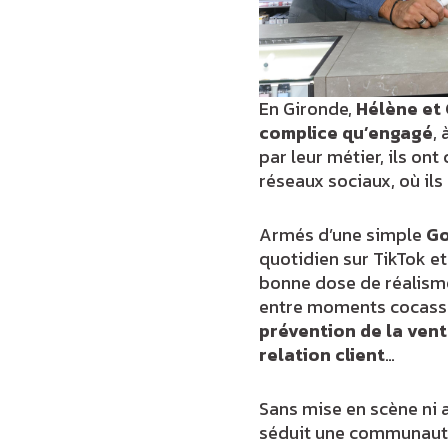
En Gironde,
Hélène et
complice qu’engagé
,
par leur métier, ils ont
réseaux sociaux, où il
Armés d’une simple
Go
quotidien sur TikTok e
bonne dose de réalisme
entre moments cocasses
prévention de la ven
relation client
…
Sans mise en scène ni ar
séduit une communauté