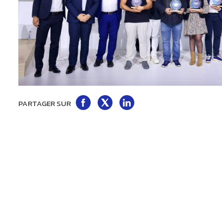
Partager
Partager
Partager
PARTAGER SUR
sur
sur
sur
Facebook
Twitter
LinkedIn