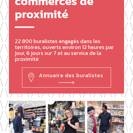
commerces de
proximité
22 800 buralistes engagés dans les
territoires, ouverts environ 12 heures par
jour, 6 jours sur 7 et au service de la
proximité
Annuaire des buralistes