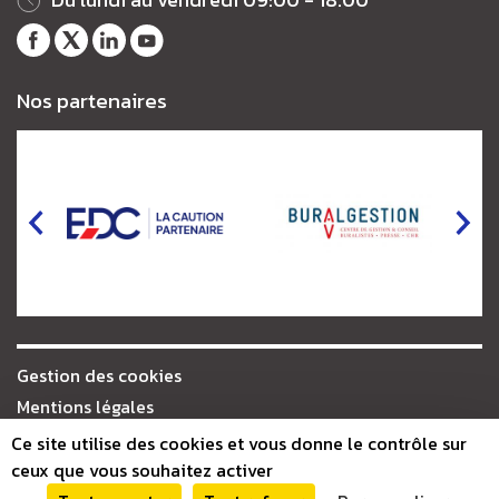
Notre
Notre
Notre
Notre
page
fil
profil
chaîne
Nos partenaires
Facebook
Twitter
LinkedIn
Youtube
Gestion des cookies
Mentions légales
Plan du site
Ce site utilise des cookies et vous donne le contrôle sur
ceux que vous souhaitez activer
Presse