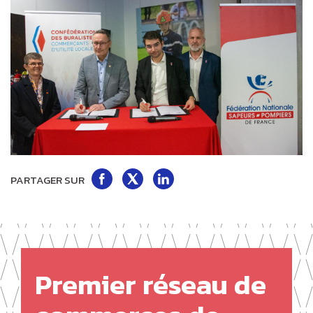
Partager
Partager
Partager
PARTAGER SUR
sur
sur
sur
Facebook
Twitter
LinkedIn
Premier réseau de