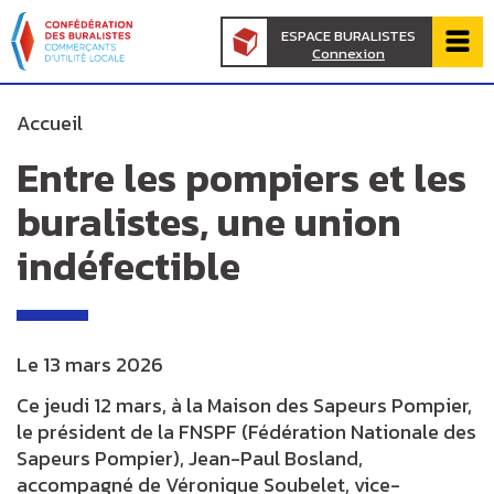
Panneau de gestion des cookies
au
d'Ariane
ESPACE BURALISTES
contenu
Connexion
de
principal
page
Accueil
Entre les pompiers et les
prin
buralistes, une union
indéfectible
Le
13 mars 2026
Ce jeudi 12 mars, à la Maison des Sapeurs Pompier,
le président de la FNSPF (Fédération Nationale des
Sapeurs Pompier), Jean-Paul Bosland,
accompagné de Véronique Soubelet, vice-