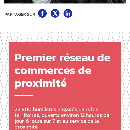
Partager
Partager
Partager
PARTAGER SUR
sur
sur
sur
Facebook
Twitter
LinkedIn
Premier réseau de
commerces de
proximité
22 800 buralistes engagés dans les
territoires, ouverts environ 12 heures par
jour, 6 jours sur 7 et au service de la
proximité