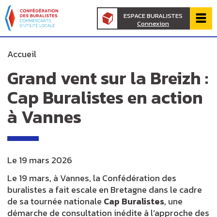
Panneau de gestion des cookies
au
d'Ariane
ESPACE BURALISTES
contenu
Connexion
de
principal
page
Accueil
Grand vent sur la Breizh :
prin
Cap Buralistes en action
à Vannes
Le
19 mars 2026
Le 19 mars, à Vannes, la Confédération des
buralistes a fait escale en Bretagne dans le cadre
de sa tournée nationale
Cap Buralistes
, une
démarche de consultation inédite à l’approche des