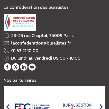
La confédération des buralistes
23-25 rue Chaptal, 75009 Paris
laconfederation@buralistes.fr
01 53 21 10 00
Du lundi au vendredi 09:00 - 18.00
Notre
Notre
Notre
Notre
page
fil
profil
chaîne
Nos partenaires
Facebook
Twitter
LinkedIn
Youtube