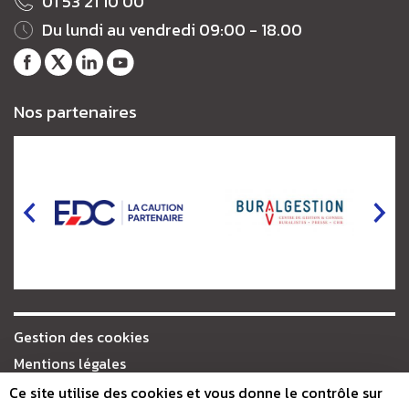
01 53 21 10 00
Du lundi au vendredi 09:00 - 18.00
Notre
Notre
Notre
Notre
page
fil
profil
chaîne
Nos partenaires
Facebook
Twitter
LinkedIn
Youtube
Gestion des cookies
Mentions légales
Plan du site
Ce site utilise des cookies et vous donne le contrôle sur