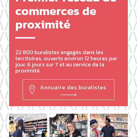
commerces de
proximité
22 800 buralistes engagés dans les
territoires, ouverts environ 12 heures par
jour, 6 jours sur 7 et au service de la
proximité
Annuaire des buralistes